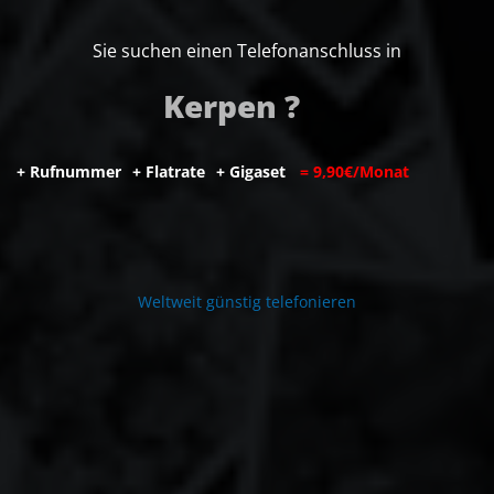
Sie suchen einen Telefonanschluss in
Kerpen ?
+
R
u
f
n
u
m
m
e
r
+
F
l
a
t
r
a
t
e
+
G
i
g
a
s
e
t
=
9
,
9
0
€
/
M
o
n
a
t
W
e
l
t
w
e
i
t
g
ü
n
s
t
i
g
t
e
l
e
f
o
n
i
e
r
e
n